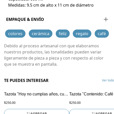
Medidas: 9.5 cm de alto x 11 cm de diámetro
EMPAQUE & ENVÍO
Incluye: Empaque individual doble vista ¡Listo para regalar!
Tiempo de envío: El envío se hace al día hábil siguiente de tu pago (de Lunes a Viernes) y la paquetería tarda de 2 a 6 días en entregar de acuerdo a la zona.
colores
cerámica
feliz
regalo
café
Debido al proceso artesanal con que elaboramos
nuestros productos, las tonalidades pueden variar
ligeramente de pieza a pieza y con respecto al color
que se muestra en pantalla.
TE PUEDES INTERESAR
Ver todo
Tazota "Hoy no cumplas años, cumple tus sueños"
$250.00
$250.00
AGREGAR
AGREGAR