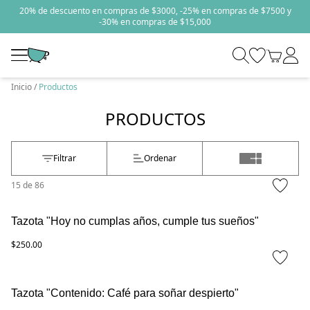
20% de descuento en compras de $3000, -25% en compras de $7500 y
-30% en compras de $15,000
Inicio
Productos
PRODUCTOS
Filtrar
Ordenar
15
de
86
Tazota "Hoy no cumplas años, cumple tus sueños"
$250.00
Tazota "Contenido: Café para soñar despierto"