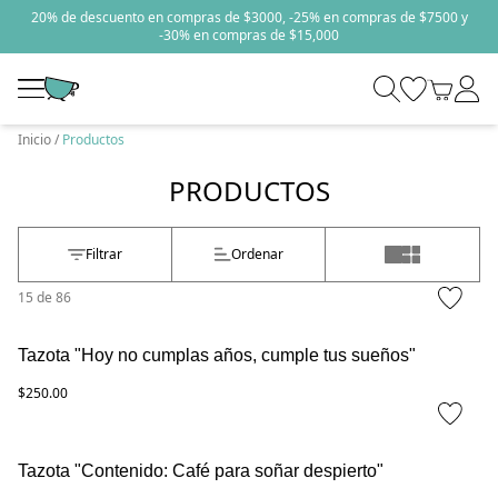
20% de descuento en compras de $3000, -25% en compras de $7500 y
-30% en compras de $15,000
Inicio
Productos
PRODUCTOS
Filtrar
Ordenar
15
de
86
Tazota "Hoy no cumplas años, cumple tus sueños"
$250.00
Tazota "Contenido: Café para soñar despierto"